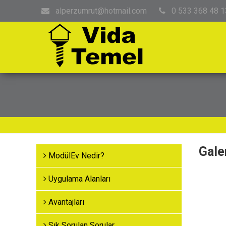
alperzumrut@hotmail.com
0 533 368 48 1
Gale
ModülEv Nedir?
Uygulama Alanları
Avantajları
Sık Sorulan Sorular